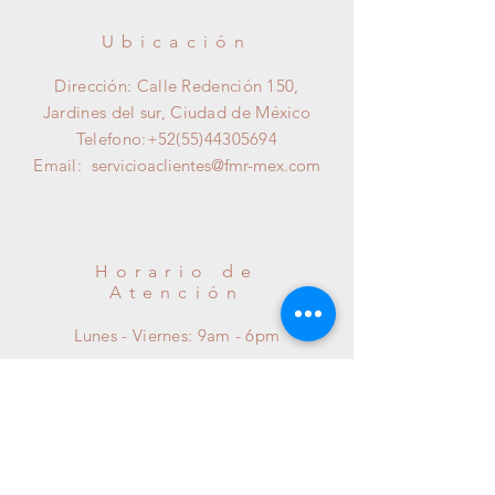
rebosadero.
1 aromaterapia.
Ubicación
Dirección: Calle Redención 150,
EQUIPAMIENTO
6 jets medianos
Jardines del sur, Ciudad de México
RELAX
dirigibles.
1 control de
Telefono:
+52(55)44305694
aire.
Email:
servicioaclientes@fmr-mex.com
1 motobomba
de 1.5 hp. 110
volts.
2 switch de
Horario de
encendido
Atención
neumático.
1 salida de
Lunes - Viernes: 9am - 6pm
llenado cascada
abs-cromo.
1 desagüe-
rebosadero.
1 aromaterapia.
Ayuda
4 jets mini de