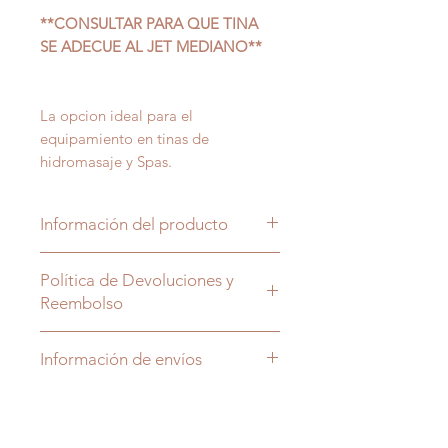
**CONSULTAR PARA QUE TINA
SE ADECUE AL JET MEDIANO**
La opcion ideal para el
equipamiento en tinas de
hidromasaje y Spas.
Información del producto
Jet para tina de hidromasaje
Política de Devoluciones y
fabricada en ABS y cromado.
Reembolso
Toda cancelación, devolución,
Información de envíos
cambio y reembolso tiene un cargo
adicional.
Los envios se acuerdan con el
asesor que lo contactará despues
*PARA MAS INFORMACION
de la compra.