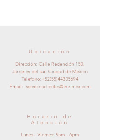
CONSULTAR POLITICAS EN EL
El envío del material es de 2 a 4
APARTADO DE AYUDA EN LAS
días hábiles depués de la compra.
OPCIONES DE DEVOLUCIONES
Y CANCELACIONES*
*CONSULTAR EN EL APARTADO
DE AYUDA LA OPCION DE
Información
ENVIOS*
Ubicación
Información
Dirección: Calle Redención 150,
Jardines del sur, Ciudad de México
Telefono:
+52(55)44305694
Email:
servicioaclientes@fmr-mex.com
Horario de
Atención
Lunes - Viernes: 9am - 6pm