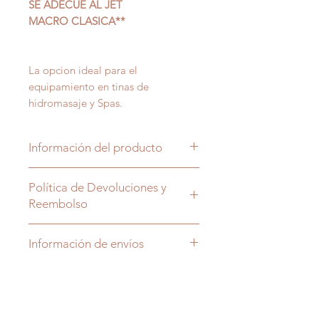
SE ADECUE AL JET
MACRO CLASICA**
La opcion ideal para el
equipamiento en tinas de
hidromasaje y Spas.
Información del producto
Jet para tina de hidromasaje
Política de Devoluciones y
fabricada en ABS y cromado.
Reembolso
Toda cancelación, devolución,
Información de envíos
cambio y reembolso tiene un cargo
adicional.
Los envios se acuerdan con el
asesor que lo contactará despues
*PARA MAS INFORMACION
de la compra.
CONSULTAR POLITICAS EN EL
El envío del material es de 2 a 4