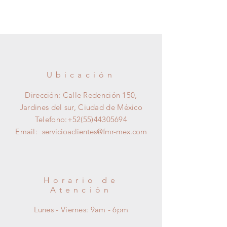
APARTADO DE AYUDA EN LAS
días hábiles depués de la compra.
OPCIONES DE DEVOLUCIONES
Y CANCELACIONES*
*CONSULTAR EN EL APARTADO
DE AYUDA LA OPCION DE
Información
ENVIOS*
Ubicación
Información
Dirección: Calle Redención 150,
Jardines del sur, Ciudad de México
Telefono:
+52(55)44305694
Email:
servicioaclientes@fmr-mex.com
Horario de
Atención
Lunes - Viernes: 9am - 6pm